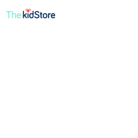
Inicio
/
Tienda
/
Alimentación
/
Chupones
/ BIBS Boheme Pacifier Dark
Oak/Blush | 0-6m
BIBS Boheme Pacifier Dark
Oak/Blush | 0-6m
€
26.99
El chupete Boheme se inspira en el estilo bohemio
moderno, con elementos naturales y una silueta
orgánica. Diseñado para calmar y tranquilizar a tu
bebé, reduce su estrés y le brinda seguridad en