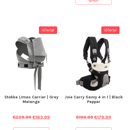
Agregar
¡Oferta!
¡Oferta!
Stokke Limas Carrier | Grey
Joie Carry Savvy 4 in 1 | Black
Melange
Pepper
€
229.99
€
183.99
€
199.99
€
179.99