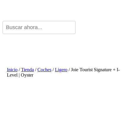
Inicio
/
Tienda
/
Coches
/
Ligero
/ Joie Tourist Signature + I-
Level | Oyster