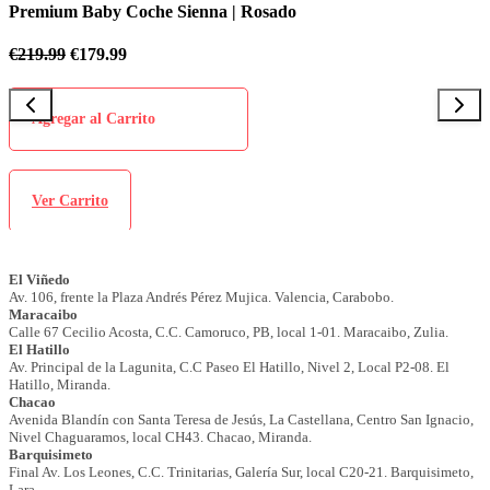
 Baby Coche Sienna | Rosado
Premium Ba
€
179.99
€
219.99
€
1
ar al Carrito
Agregar 
arrito
Ver Carr