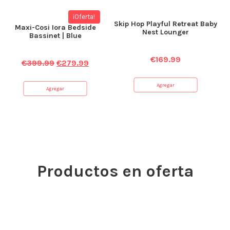
¡Oferta!
Skip Hop Playful Retreat Baby
Maxi-Cosi Iora Bedside
Nest Lounger
Bassinet | Blue
€
169.99
€
399.99
€
279.99
Agregar
Agregar
Productos en oferta