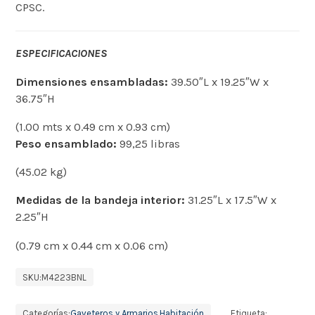
CPSC.
ESPECIFICACIONES
Dimensiones ensambladas:
39.50″L x 19.25″W x
36.75″H
(1.00 mts x 0.49 cm x 0.93 cm)
Peso ensamblado:
99,25 libras
(45.02 kg)
Medidas de la bandeja interior:
31.25″L x 17.5″W x
2.25″H
(0.79 cm x 0.44 cm x 0.06 cm)
SKU:
M4223BNL
Categorías:
Gaveteros y Armarios
,
Habitación
Etiqueta: