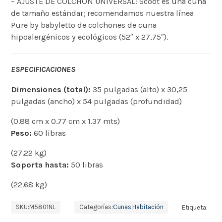
– AJUSTE DE COLCHÓN UNIVERSAL: Scoot es una cuna
de tamaño estándar; recomendamos nuestra línea
Pure by babyletto de colchones de cuna
hipoalergénicos y ecológicos (52″ x 27,75″).
ESPECIFICACIONES
Dimensiones (total):
35 pulgadas (alto) x 30,25
pulgadas (ancho) x 54 pulgadas (profundidad)
(0.88 cm x 0.77 cm x 1.37 mts)
Peso:
60 libras
(27.22 kg)
Soporta hasta:
50 libras
(22.68 kg)
SKU:
M5801NL
Categorías:
Cunas
,
Habitación
Etiqueta: