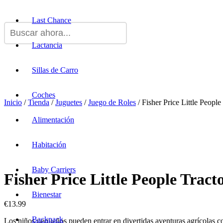
Last Chance
Lactancia
Sillas de Carro
Coches
Inicio
/
Tienda
/
Juguetes
/
Juego de Roles
/ Fisher Price Little Peopl
Alimentación
Habitación
Baby Carriers
Fisher Price Little People Trac
Bienestar
€
13.99
Backpack
Los niños pequeños pueden entrar en divertidas aventuras agrícolas co