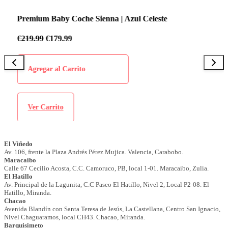
Premium Baby Coche Sienna | Azul Celeste
P
€
219.99
€
179.99
€
Agregar al Carrito
Ver Carrito