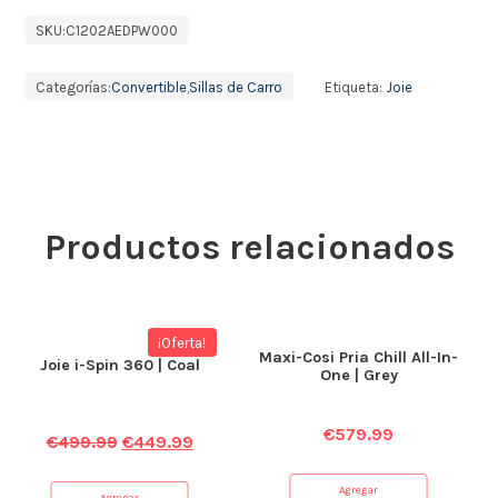
SKU:
C1202AEDPW000
Categorías:
Convertible
,
Sillas de Carro
Etiqueta:
Joie
Productos relacionados
¡Oferta!
Maxi-Cosi Pria Chill All-In-
Joie i-Spin 360 | Coal
One | Grey
€
579.99
€
499.99
€
449.99
Agregar
Agregar