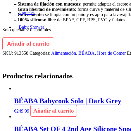
– Sistema de fijación con muescas:
permite adaptar el escote a
– Gran libertad de movimiento:
forma curva y material de sil
Juguetes
– Conveniente:
se limpia con un paño y es apto para lavavajill
– 100% silicona:
libre de BPA*, GPF, BPS, PVC y ftalatos.
Baby Shower
Solo quedan 2 disponibles
Añadir al carrito
SKU:
913558
Categorías:
Alimentación
,
BÉABA
,
Hora de Comer
Et
Productos relacionados
BÉABA Babycook Solo | Dark Grey
Añadir al carrito
€
249.99
BÉABA Set OF 4 2nd Age Silicone Spoo