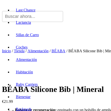
Last Chance
Lactancia
Sillas de Carro
Coches
Inicio
/
Tienda
/
Alimentación
/
BÉABA
/ BÉABA Silicone Bib | Min
Alimentación
Habitación
Baby Carriers
BÉABA Silicone Bib | Mineral
Bienestar
€
21.99
Backpack
– Babero de recuperación:
equipado con un bolsillo de amplia