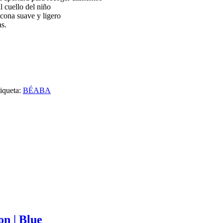
l cuello del niño
icona suave y ligero
as.
iqueta:
BÉABA
n | Blue