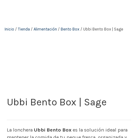
Inicio
/
Tienda
/
Alimentación
/
Bento Box
/ Ubbi Bento Box | Sage
Ubbi Bento Box | Sage
La lonchera
Ubbi Bento Box
es la solución ideal para
mantener la comida de tu peque fresca, organizada y