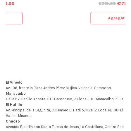
€
219.99
€
179.99
Agregar