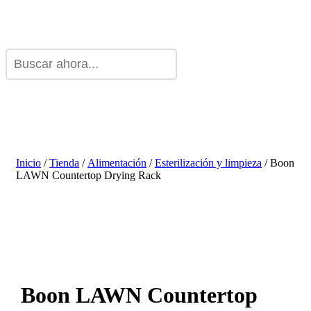
Inicio
/
Tienda
/
Alimentación
/
Esterilización y limpieza
/ Boon
LAWN Countertop Drying Rack
Boon LAWN Countertop