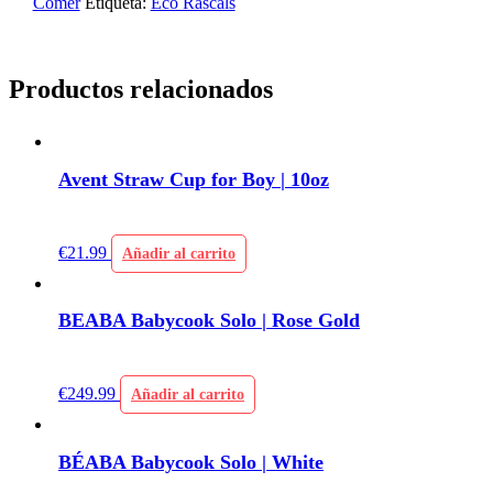
Comer
Etiqueta:
Eco Rascals
Productos relacionados
Avent Straw Cup for Boy | 10oz
€
21.99
Añadir al carrito
BEABA Babycook Solo | Rose Gold
€
249.99
Añadir al carrito
BÉABA Babycook Solo | White