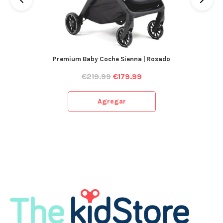
Premium Baby Coche Sienna | Rosado
€
219.99
€
179.99
Agregar