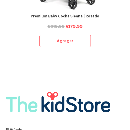
Premium Baby Coche Sienna | Rosado
€
219.99
€
179.99
Agregar