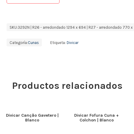
SKU:
3292N | R26 - arredondado 1294 x 694 | R27 - arredondado 770 x
Categoría:
Cunas
Etiqueta:
Divicar
Productos relacionados
Divicar Canção Gavetero |
Divicar Fofura Cuna +
Blanco
Colchon | Blanco