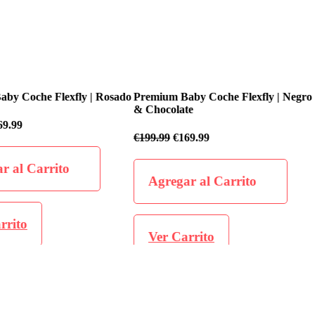
fly | Rosado
Premium Baby Coche Flexfly | Negro
Premium Baby
& Chocolate
€
199.99
€
169
€
199.99
€
169.99
o
Agregar 
Agregar al Carrito
Ver Carr
Ver Carrito