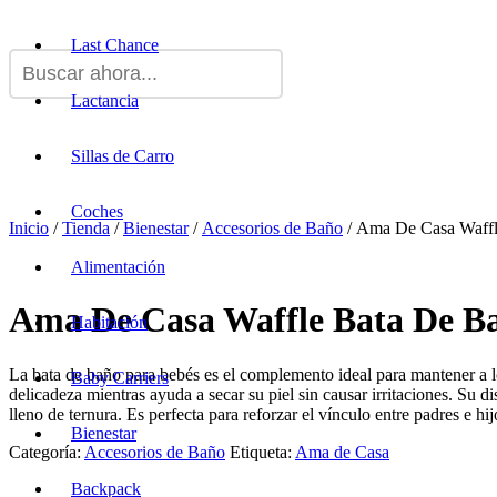
Last Chance
Lactancia
Sillas de Carro
Coches
Inicio
/
Tienda
/
Bienestar
/
Accesorios de Baño
/ Ama De Casa Waffle
Alimentación
Ama De Casa Waffle Bata De Bañ
Habitación
La bata de baño para bebés es el complemento ideal para mantener a
Baby Carriers
delicadeza mientras ayuda a secar su piel sin causar irritaciones. Su
lleno de ternura. Es perfecta para reforzar el vínculo entre padres e hi
Bienestar
Categoría:
Accesorios de Baño
Etiqueta:
Ama de Casa
Backpack