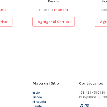
e
Rosado
Neg
.99
€
199.99
€
169.99
€
1
rito
Agregar al Carrito
Agr
Mapa del Sitio
Contáctanos
Inicio
+58 424 451 0439
Tienda
INFO@KIDSTORE.CO
Mi cuenta
Carrito