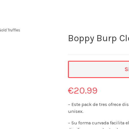
old Truffles
Boppy Burp Clo
S
€
20.99
– Este pack de tres ofrece 
unisex.
– Su forma curvada facilita 