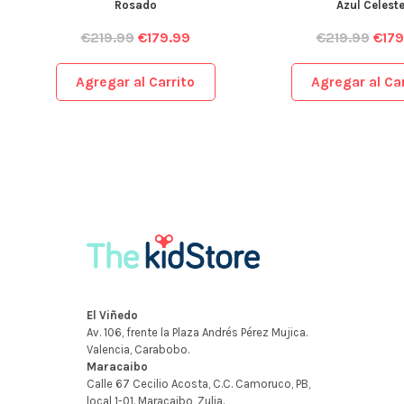
Rosado
Azul Celest
€
219.99
€
179.99
€
219.99
€
179
Agregar al Carrito
Agregar al Car