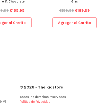
ro & Chocolate
Gris
99.99
€
169.99
€
199.99
€
169.99
egar al Carrito
Agregar al Carrito
© 2026 - The Kidstore
Todos los derechos reservados
M.VE
Política de Privacidad