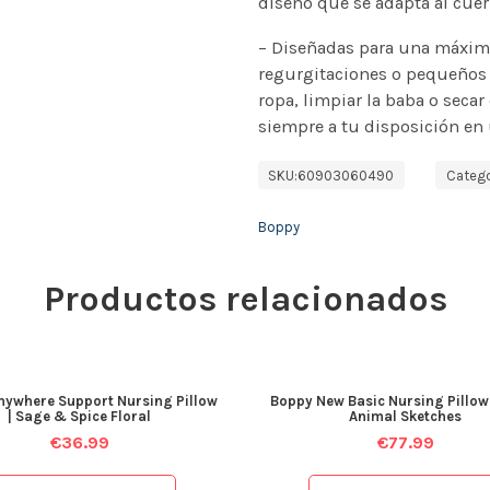
diseño que se adapta al cue
– Diseñadas para una máxima
regurgitaciones o pequeños 
ropa, limpiar la baba o secar
siempre a tu disposición en 
SKU:
60903060490
Catego
Boppy
Productos relacionados
nywhere Support Nursing Pillow
Boppy New Basic Nursing Pillow
| Sage & Spice Floral
Animal Sketches
€
36.99
€
77.99