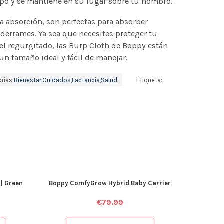
rpo y se mantiene en su lugar sobre tu hombro.
 absorción, son perfectas para absorber
derrames. Ya sea que necesites proteger tu
 el regurgitado, las Burp Cloth de Boppy están
un tamaño ideal y fácil de manejar.
rías:
Bienestar
,
Cuidados
,
Lactancia
,
Salud
Etiqueta:
 | Green
Boppy ComfyGrow Hybrid Baby Carrier
€
79.99