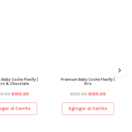
Baby Coche Flexfly |
Premium Baby Coche Flexfly |
ro & Chocolate
Gris
99.99
€
169.99
€
199.99
€
169.99
egar al Carrito
Agregar al Carrito