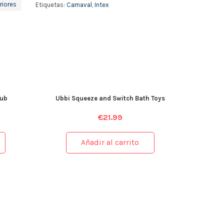
riores
Etiquetas:
Carnaval
,
Intex
Tub
Ubbi Squeeze and Switch Bath Toys
€
21.99
Añadir al carrito