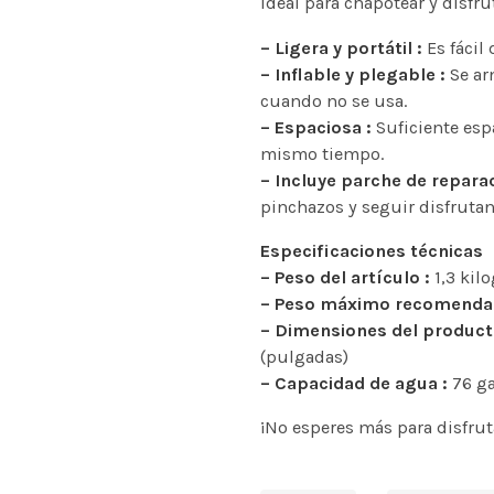
ideal para chapotear y disfr
– Ligera y portátil :
Es fácil 
– Inflable y plegable :
Se ar
cuando no se usa.
– Espaciosa :
Suficiente espa
mismo tiempo.
– Incluye parche de repara
pinchazos y seguir disfruta
Especificaciones técnicas
– Peso del artículo :
1,3 kil
– Peso máximo recomenda
– Dimensiones del product
(pulgadas)
– Capacidad de agua :
76 ga
¡No esperes más para disfrut