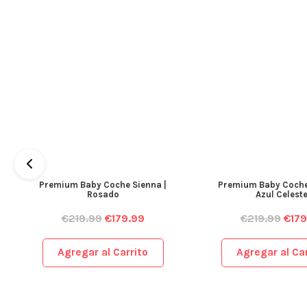
Premium Baby Coche Sienna |
Premium Baby Coche
Rosado
Azul Celest
€
219.99
€
179.99
€
219.99
€
179
Agregar al Carrito
Agregar al Car