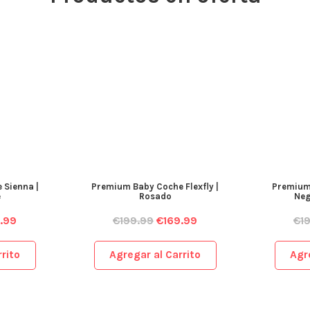
 Sienna |
Premium Baby Coche Flexfly |
Premium 
e
Rosado
Neg
.99
€
199.99
€
169.99
€
1
rito
Agregar al Carrito
Agr