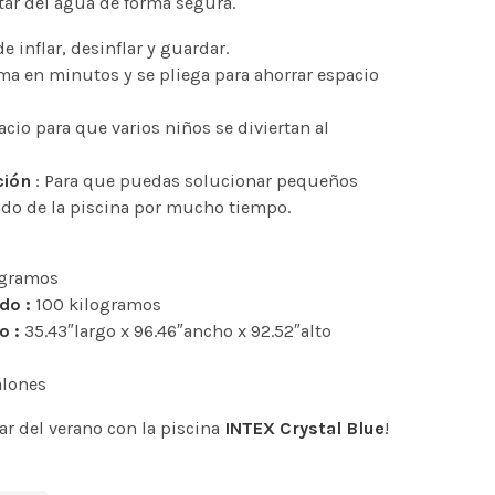
utar del agua de forma segura.
de inflar, desinflar y guardar.
ma en minutos y se pliega para ahorrar espacio
cio para que varios niños se diviertan al
ción
: Para que puedas solucionar pequeños
ndo de la piscina por mucho tiempo.
ogramos
do :
100 kilogramos
o :
35.43″largo x 96.46″ancho x 92.52″alto
lones
ar del verano con la piscina
INTEX Crystal Blue
!