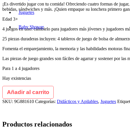
¡Es divertido jugar con tu comida! Ofreciendo cuatro formas de jugar,
bebidas, sándwiches y más. ¡Quien empaque su lonchera primero gan
Juguetes
Edad 3+
Baby Shower
4 juegos en uno: cámbielo para jugadores más jóvenes y jugadores m
25 piezas duraderas incluyen: 4 tableros de juego de bolsa de almuerz
Fomenta el emparejamiento, la memoria y las habilidades motoras fin
Las piezas de juego grandes son fáciles de agarrar y sostener por las
Para 1 a 4 jugadores
Hay existencias
Añadir al carrito
SKU:
9G881610
Categorías:
Didácticos y Apilables
,
Juguetes
Etique
Productos relacionados