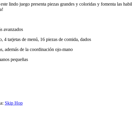
 este lindo juego presenta piezas grandes y coloridas y fomenta las ha
a!
ás avanzados
o, 4 tarjetas de menú, 16 piezas de comida, dados
as, además de la coordinación ojo-mano
 manos pequeñas
ta:
Skip Hop