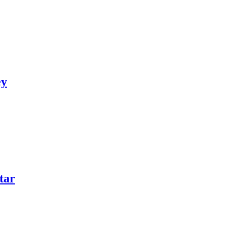
ey
tar