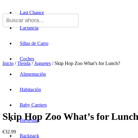
Last Chance
Lactancia
Sillas de Carro
Coches
Inicio
/
Tienda
/
Juguetes
/ Skip Hop Zoo What’s for Lunch?
Alimentación
Habitación
Baby Carriers
Skip Hop Zoo What’s for Lunc
Bienestar
€
32.99
Backpack