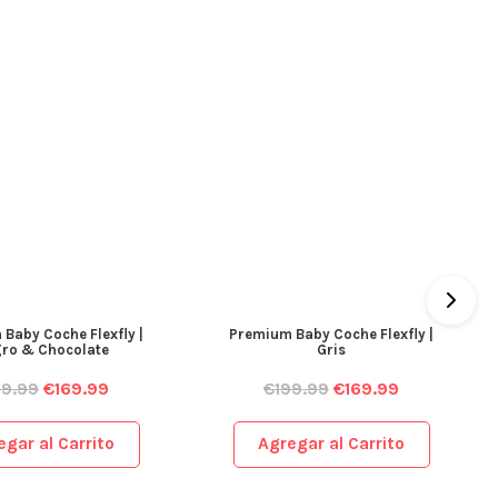
Baby Coche Flexfly |
Premium Baby Coche Flexfly |
ro & Chocolate
Gris
99.99
€
169.99
€
199.99
€
169.99
egar al Carrito
Agregar al Carrito