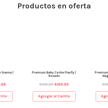
Productos en oferta
 Sienna |
Premium Baby Coche Flexfly |
Premium 
e
Rosado
Neg
.99
€
199.99
€
169.99
€
1
rito
Agregar al Carrito
Agr