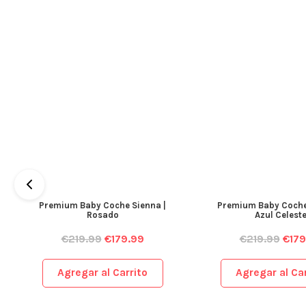
Premium Baby Coche Sienna |
Premium Baby Coche
Rosado
Azul Celest
€
219.99
€
179.99
€
219.99
€
179
Agregar al Carrito
Agregar al Car