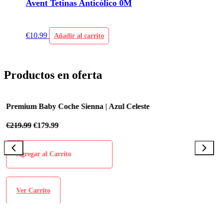
Avent Tetinas Anticólico 0M
€
10.99
Añadir al carrito
Productos en oferta
Premium Baby Coche Sienna | Azul Celeste
P
€
219.99
€
179.99
€
Agregar al Carrito
Ver Carrito