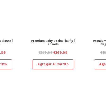
 Sienna |
Premium Baby Coche Flexfly |
Premium 
e
Rosado
Neg
.99
€
199.99
€
169.99
€
1
rito
Agregar al Carrito
Agr