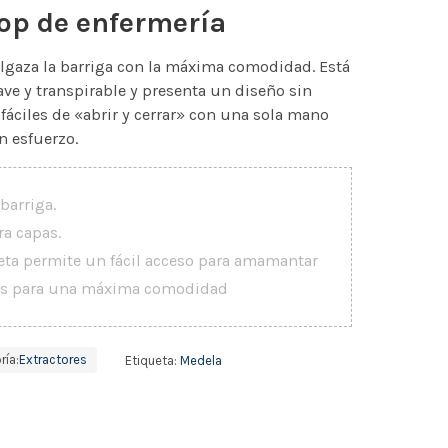
top de enfermería
lgaza la barriga con la máxima comodidad. Está
ve y transpirable y presenta un diseño sin
 fáciles de «abrir y cerrar» con una sola mano
 esfuerzo.
 barriga.
ra capas.
eta permite un fácil acceso para amamantar
uras para una máxima comodidad
ría:
Extractores
Etiqueta:
Medela