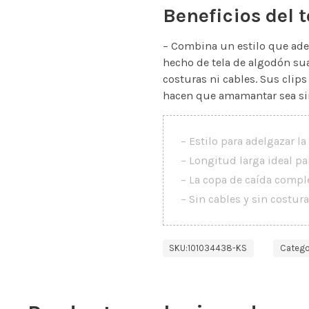
Beneficios del 
– Combina un estilo que ade
hecho de tela de algodón sua
costuras ni cables. Sus clips
hacen que amamantar sea sin
– Estilo para adelgazar la
– Longitud larga ideal pa
– La copa de caída compl
– Sin cables y sin cost
SKU:
101034438-KS
Catego