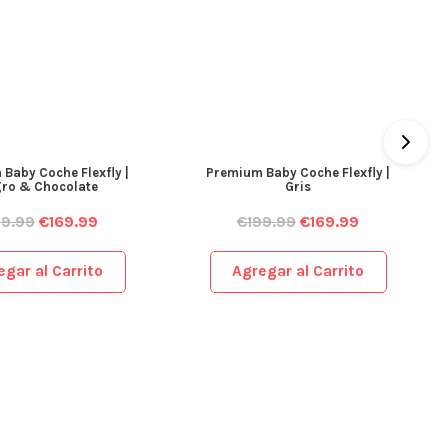
Baby Coche Flexfly |
Premium Baby Coche Flexfly |
ro & Chocolate
Gris
99.99
€
169.99
€
199.99
€
169.99
egar al Carrito
Agregar al Carrito