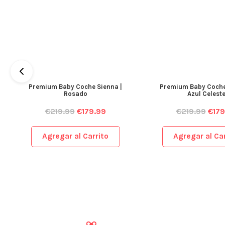
Premium Baby Coche Sienna |
Premium Baby Coche
Rosado
Azul Celest
€
219.99
€
179.99
€
219.99
€
179
Agregar al Carrito
Agregar al Car