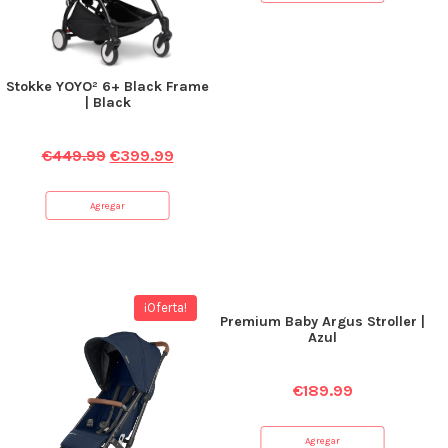
Stokke YOYO² 6+ Black Frame
| Black
€
449.99
€
399.99
Agregar
¡Oferta!
Premium Baby Argus Stroller |
Azul
€
189.99
Agregar