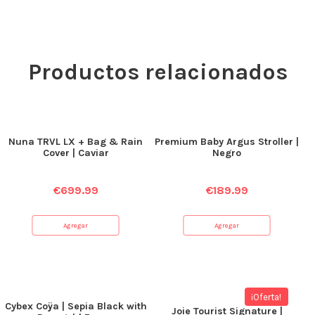
Productos relacionados
Nuna TRVL LX + Bag & Rain
Premium Baby Argus Stroller |
Cover | Caviar
Negro
€
699.99
€
189.99
Agregar
Agregar
¡Oferta!
Cybex Coÿa | Sepia Black with
Joie Tourist Signature |