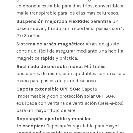
colchoneta extraíble para días fríos, convertible a
malla transpirable para los días más calurosos.
Suspensión mejorada FlexRide:
Garantiza un
paseo suave y fluido sin importar si paseas con 1,
2 o 3 niños.
Sistema de arnés magnético:
Arnés de ajuste
continuo, fácil de asegurar mediante una hebilla
magnética rápida y práctica.
Reclinado de una sola mano:
Múltiples
posiciones de reclinación ajustables con una sola
mano para paseos de puro descanso.
Capota extensible UPF 50+:
Capota
impermeable y con protección solar UPF 50+,
equipada con ventana de ventilación (
peek-a-boo
)
para un mayor flujo de aire.
Reposapiés ajustable y manillar
telescópico:
Reposapiés regulable para mayor
comodidad a medida que crece tu hijo y manillar