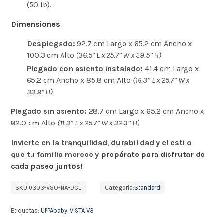
(50 lb).
Dimensiones
Desplegado:
92.7 cm Largo x 65.2 cm Ancho x
100.3 cm Alto
(36.5” L x 25.7” W x 39.5” H)
Plegado con asiento instalado:
41.4 cm Largo x
65.2 cm Ancho x 85.8 cm Alto
(16.3” L x 25.7” W x
33.8” H)
Plegado sin asiento:
28.7 cm Largo x 65.2 cm Ancho x
82.0 cm Alto
(11.3” L x 25.7” W x 32.3” H)
Invierte en la tranquilidad, durabilidad y el estilo
que tu familia merece y
prepárate para disfrutar de
cada paseo juntos!
SKU:
0303-VSO-NA-DCL
Categoría:
Standard
Etiquetas:
UPPAbaby
,
VISTA V3