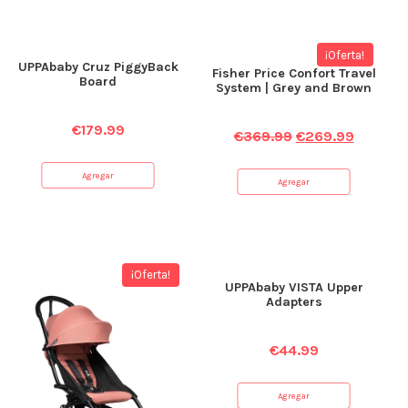
¡Oferta!
UPPAbaby Cruz PiggyBack
Fisher Price Confort Travel
Board
System | Grey and Brown
€
179.99
€
369.99
€
269.99
Agregar
Agregar
¡Oferta!
UPPAbaby VISTA Upper
Adapters
€
44.99
Agregar