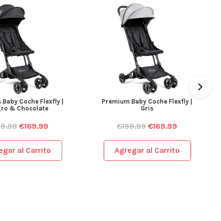
Baby Coche Flexfly |
Premium Baby Coche Flexfly |
ro & Chocolate
Gris
99.99
€
169.99
€
199.99
€
169.99
egar al Carrito
Agregar al Carrito