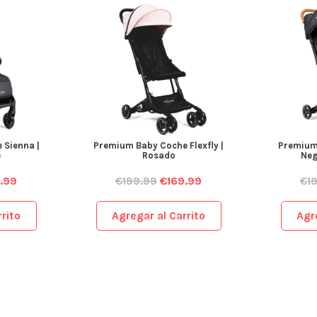
 Sienna |
Premium Baby Coche Flexfly |
Premium 
e
Rosado
Neg
.99
€
199.99
€
169.99
€
1
rito
Agregar al Carrito
Agr