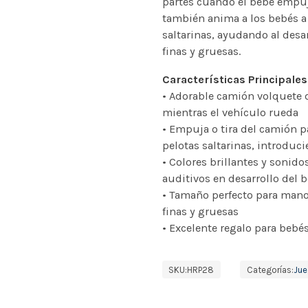
partes cuando el bebé empuja
también anima a los bebés a
saltarinas, ayudando al desa
finas y gruesas.
Características Principales
• Adorable camión volquete d
mientras el vehículo rueda
• Empuja o tira del camión p
pelotas saltarinas, introduci
• Colores brillantes y sonid
auditivos en desarrollo del 
• Tamaño perfecto para mano
finas y gruesas
• Excelente regalo para beb
SKU:
HRP28
Categorías:
Jue