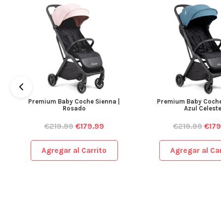
Premium Baby Coche Sienna |
Premium Baby Coche
Rosado
Azul Celest
€
219.99
€
179.99
€
219.99
€
179
Agregar al Carrito
Agregar al Car