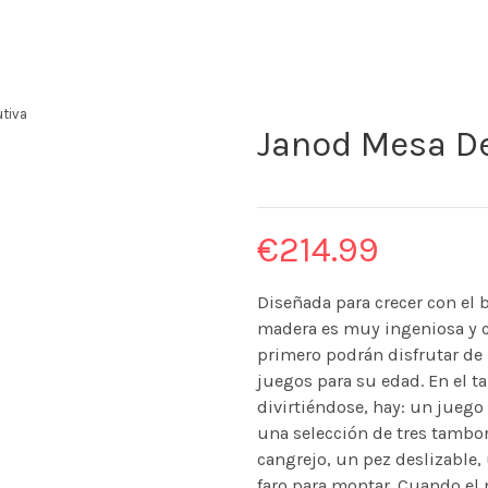
utiva
Janod Mesa De
€
214.99
Diseñada para crecer con el 
madera es muy ingeniosa y co
primero podrán disfrutar de l
juegos para su edad. En el ta
divirtiéndose, hay: un jueg
una selección de tres tambo
cangrejo, un pez deslizable,
faro para montar. Cuando el n