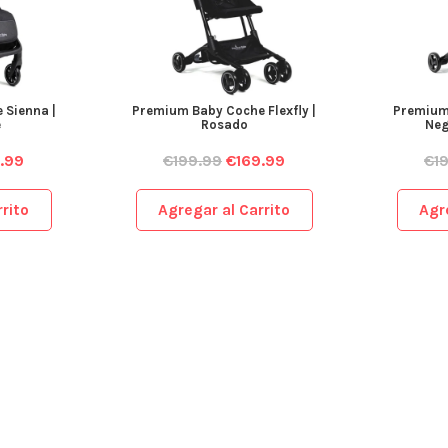
 Sienna |
Premium Baby Coche Flexfly |
Premium 
e
Rosado
Neg
.99
€
199.99
€
169.99
€
1
rito
Agregar al Carrito
Agr